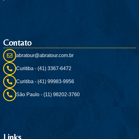
Contato
abratour@abratour.com.br
Curitiba - (41) 3367-6472
Curitiba - (41) 99983-9956
São Paulo - (11) 98202-3760
Links