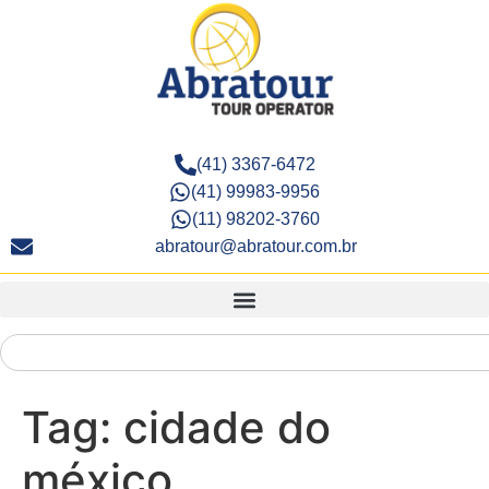
(41) 3367-6472
(41) 99983-9956
(11) 98202-3760
abratour@abratour.com.br
Tag:
cidade do
méxico