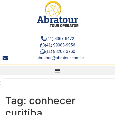
(41) 3367-6472
(41) 99983-9956
(11) 98202-3760
abratour@abratour.com.br
Tag:
conhecer
curitiba