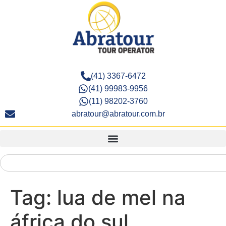
(41) 3367-6472
(41) 99983-9956
(11) 98202-3760
abratour@abratour.com.br
Tag:
lua de mel na
áfrica do sul