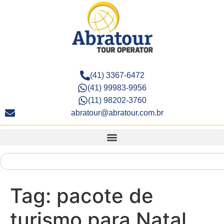
(41) 3367-6472
(41) 99983-9956
(11) 98202-3760
abratour@abratour.com.br
Tag:
pacote de
turismo para Natal