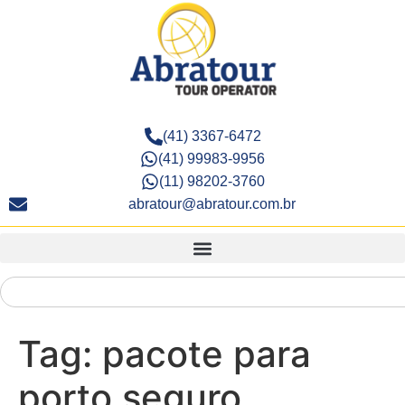
(41) 3367-6472
(41) 99983-9956
(11) 98202-3760
abratour@abratour.com.br
Tag:
pacote para
porto seguro