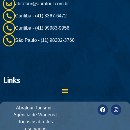
abratour@abratour.com.br
Curitiba - (41) 3367-6472
Curitiba - (41) 99983-9956
São Paulo - (11) 98202-3760
Links
Abratour Turismo –
Agência de Viagens |
Todos os direitos
reservados.