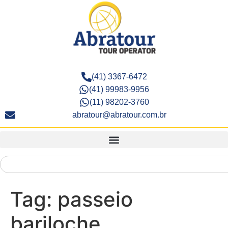
(41) 3367-6472
(41) 99983-9956
(11) 98202-3760
abratour@abratour.com.br
Tag:
passeio
bariloche