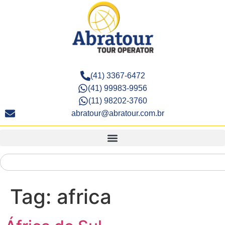
(41) 3367-6472
(41) 99983-9956
(11) 98202-3760
abratour@abratour.com.br
Tag:
africa