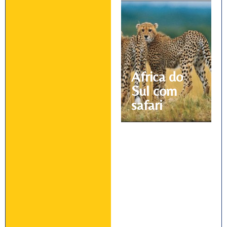
Africa do
Sul com
safari
Marrocos –
Cidades