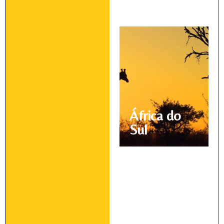
Imperiais
África do
Sul