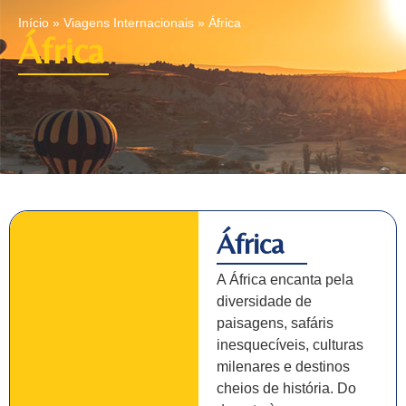
Início
»
Viagens Internacionais
»
África
África
África
A África encanta pela
diversidade de
paisagens, safáris
inesquecíveis, culturas
milenares e destinos
cheios de história. Do