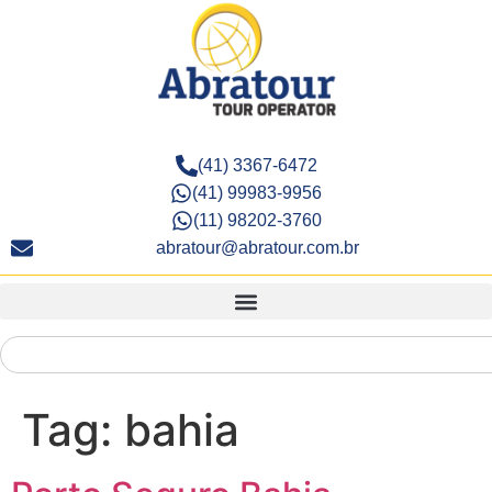
(41) 3367-6472
(41) 99983-9956
(11) 98202-3760
abratour@abratour.com.br
Tag:
bahia