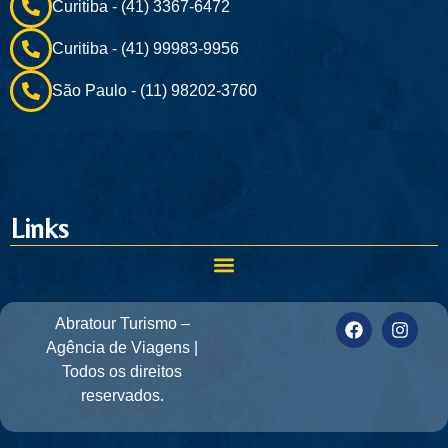
Curitiba - (41) 3367-6472
Curitiba - (41) 99983-9956
São Paulo - (11) 98202-3760
Links
Abratour Turismo –
Agência de Viagens |
Todos os direitos
reservados.