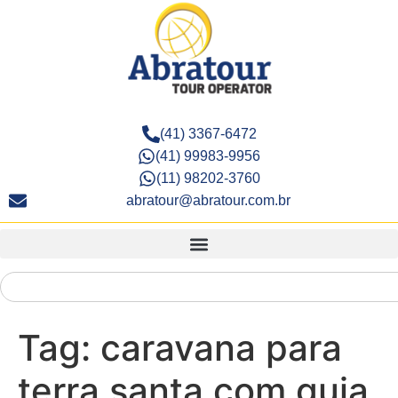
(41) 3367-6472
(41) 99983-9956
(11) 98202-3760
abratour@abratour.com.br
Tag:
caravana para
terra santa com guia