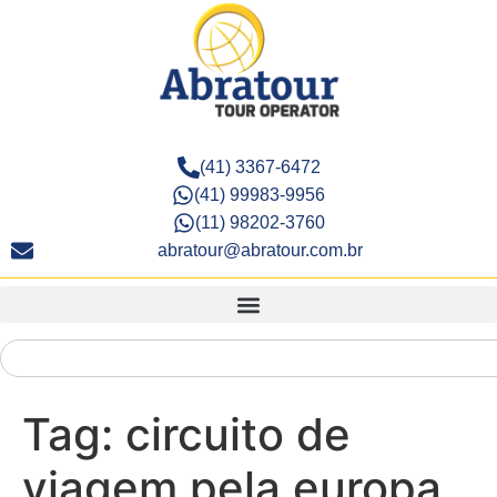
(41) 3367-6472
(41) 99983-9956
(11) 98202-3760
abratour@abratour.com.br
Tag:
circuito de
viagem pela europa