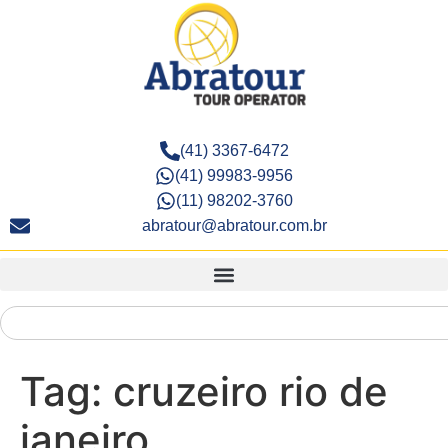
(41) 3367-6472
(41) 99983-9956
(11) 98202-3760
abratour@abratour.com.br
Tag:
cruzeiro rio de
janeiro