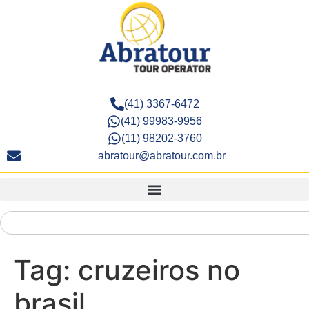
(41) 3367-6472
(41) 99983-9956
(11) 98202-3760
abratour@abratour.com.br
Tag:
cruzeiros no
brasil