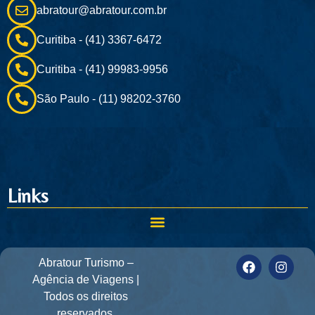
abratour@abratour.com.br
Curitiba - (41) 3367-6472
Curitiba - (41) 99983-9956
São Paulo - (11) 98202-3760
Links
Abratour Turismo –
Agência de Viagens |
Todos os direitos
reservados.