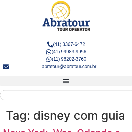
(41) 3367-6472
(41) 99983-9956
(11) 98202-3760
abratour@abratour.com.br
Tag:
disney com guia