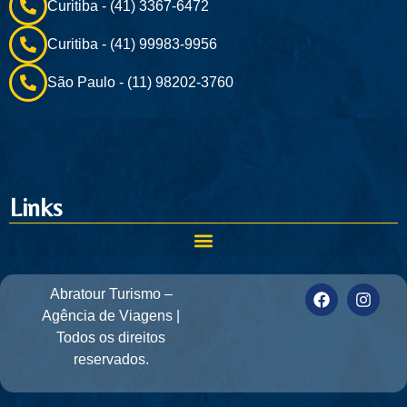
Curitiba - (41) 3367-6472
Curitiba - (41) 99983-9956
São Paulo - (11) 98202-3760
Links
Abratour Turismo –
Agência de Viagens |
Todos os direitos
reservados.