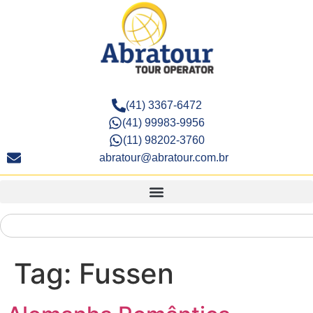
(41) 3367-6472
(41) 99983-9956
(11) 98202-3760
abratour@abratour.com.br
Tag:
Fussen