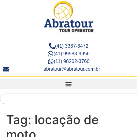
(41) 3367-6472
(41) 99983-9956
(11) 98202-3760
abratour@abratour.com.br
Tag:
locação de
moto