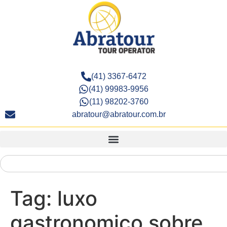
(41) 3367-6472
(41) 99983-9956
(11) 98202-3760
abratour@abratour.com.br
Tag:
luxo
gastronomico sobre