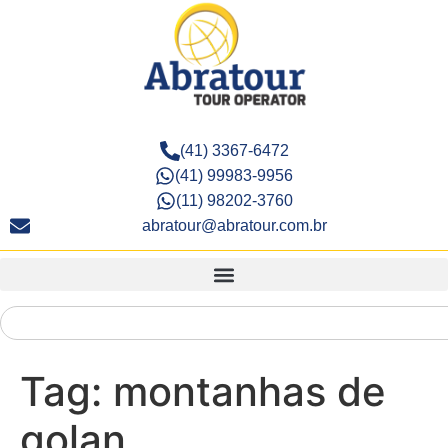
(41) 3367-6472
(41) 99983-9956
(11) 98202-3760
abratour@abratour.com.br
Tag:
montanhas de
golan