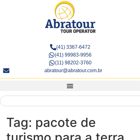
(41) 3367-6472
(41) 99983-9956
(11) 98202-3760
abratour@abratour.com.br
Tag:
pacote de
turismo para a terra