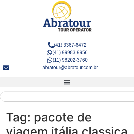
(41) 3367-6472
(41) 99983-9956
(11) 98202-3760
abratour@abratour.com.br
Tag:
pacote de
viagem itália classica