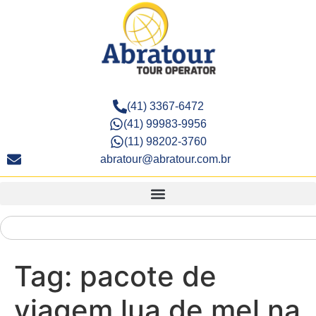
(41) 3367-6472
(41) 99983-9956
(11) 98202-3760
abratour@abratour.com.br
Tag:
pacote de
viagem lua de mel na