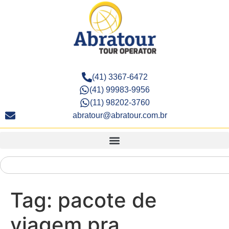
(41) 3367-6472
(41) 99983-9956
(11) 98202-3760
abratour@abratour.com.br
Tag:
pacote de
viagem pra