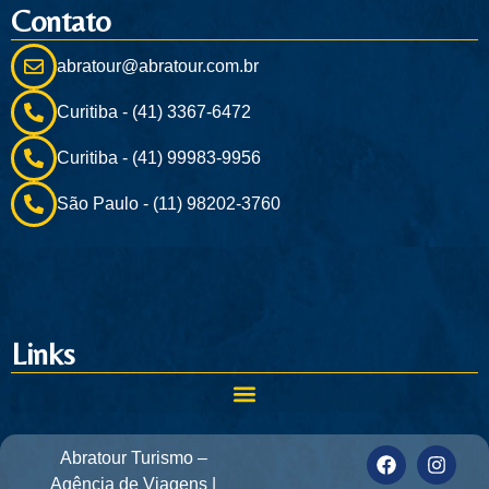
Contato
abratour@abratour.com.br
Curitiba - (41) 3367-6472
Curitiba - (41) 99983-9956
São Paulo - (11) 98202-3760
Links
Abratour Turismo –
Agência de Viagens |