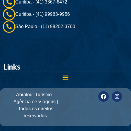
Curitiba - (41) 3367-6472
Curitiba - (41) 99983-9956
São Paulo - (11) 98202-3760
Links
Abratour Turismo –
Agência de Viagens |
Todos os direitos
reservados.