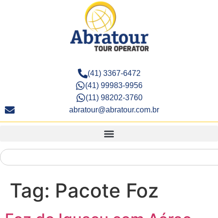
(41) 3367-6472
(41) 99983-9956
(11) 98202-3760
abratour@abratour.com.br
Tag:
Pacote Foz