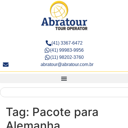
(41) 3367-6472
(41) 99983-9956
(11) 98202-3760
abratour@abratour.com.br
Tag:
Pacote para
Alemanha