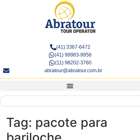
(41) 3367-6472
(41) 99983-9956
(11) 98202-3760
abratour@abratour.com.br
Tag:
pacote para
bariloche