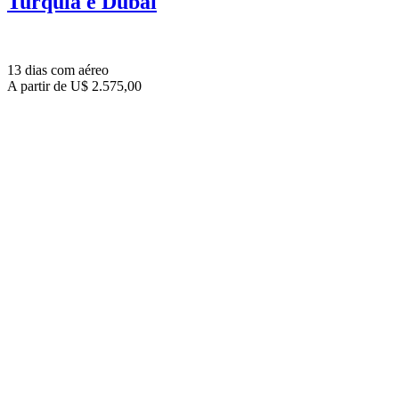
Turquia e Dubai
13 dias com aéreo
A partir de U$ 2.575,00
Agência de turismo em
Curitiba
especializada em pacotes nacionais e 
segurança, praticidade e conforto.
Contato
abratour@abratour.com.br