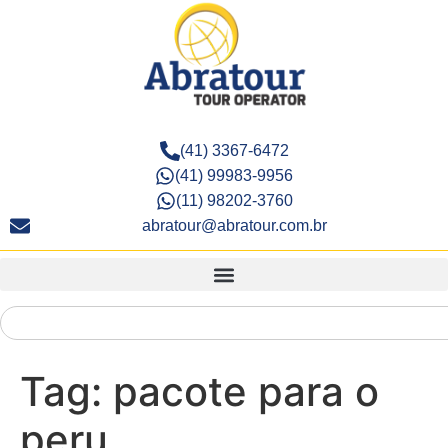
(41) 3367-6472
(41) 99983-9956
(11) 98202-3760
abratour@abratour.com.br
Tag:
pacote para o
peru