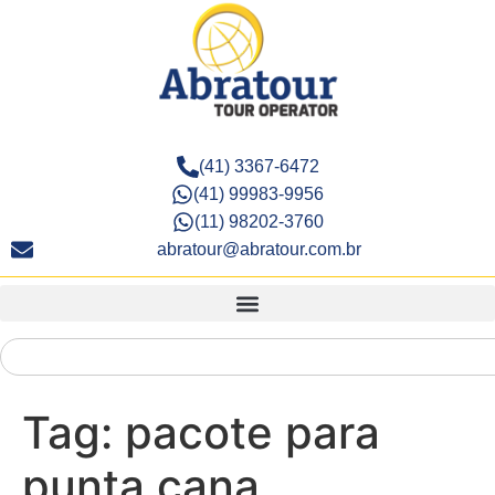
(41) 3367-6472
(41) 99983-9956
(11) 98202-3760
abratour@abratour.com.br
Tag:
pacote para
punta cana