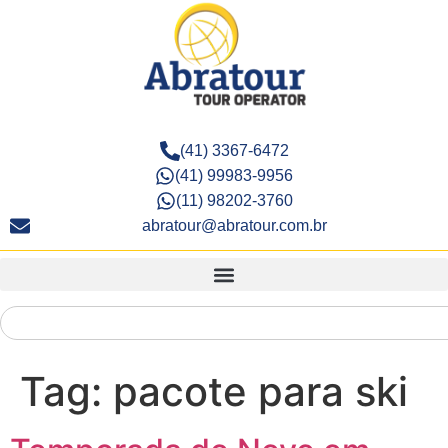
(41) 3367-6472
(41) 99983-9956
(11) 98202-3760
abratour@abratour.com.br
Tag:
pacote para ski