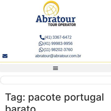
(41) 3367-6472
(41) 99983-9956
(11) 98202-3760
abratour@abratour.com.br
Tag:
pacote portugal
barato