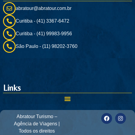
abratour@abratour.com.br
Curitiba - (41) 3367-6472
Curitiba - (41) 99983-9956
São Paulo - (11) 98202-3760
Links
Abratour Turismo –
Agência de Viagens |
Todos os direitos