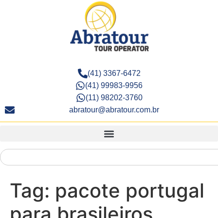
(41) 3367-6472
(41) 99983-9956
(11) 98202-3760
abratour@abratour.com.br
Tag:
pacote portugal
para brasileiros