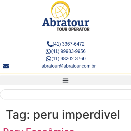
(41) 3367-6472
(41) 99983-9956
(11) 98202-3760
abratour@abratour.com.br
Tag:
peru imperdivel