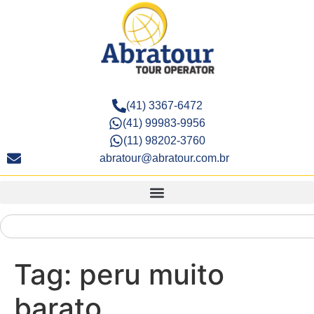
(41) 3367-6472
(41) 99983-9956
(11) 98202-3760
abratour@abratour.com.br
Tag:
peru muito
barato