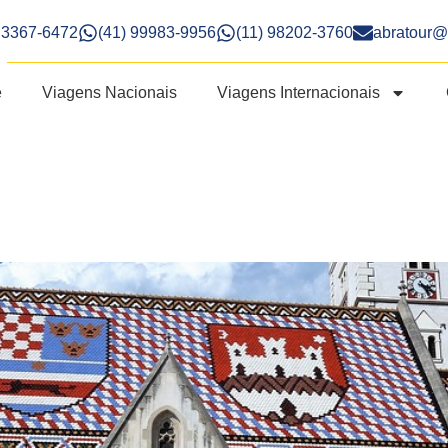
) 3367-6472
(41) 99983-9956
(11) 98202-3760
abratour@
e
Viagens Nacionais
Viagens Internacionais