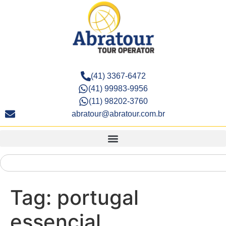
(41) 3367-6472
(41) 99983-9956
(11) 98202-3760
abratour@abratour.com.br
Tag:
portugal
essencial