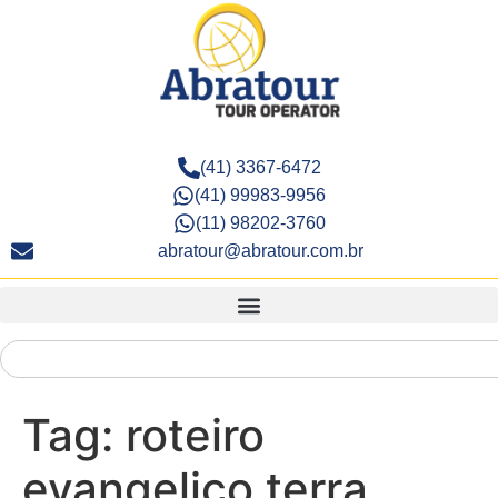
(41) 3367-6472
(41) 99983-9956
(11) 98202-3760
abratour@abratour.com.br
Tag:
roteiro
evangelico terra