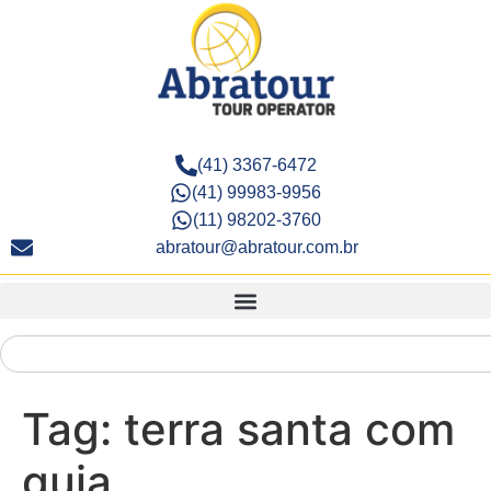
(41) 3367-6472
(41) 99983-9956
(11) 98202-3760
abratour@abratour.com.br
Tag:
terra santa com
guia