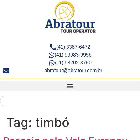
(41) 3367-6472
(41) 99983-9956
(11) 98202-3760
abratour@abratour.com.br
Tag:
timbó