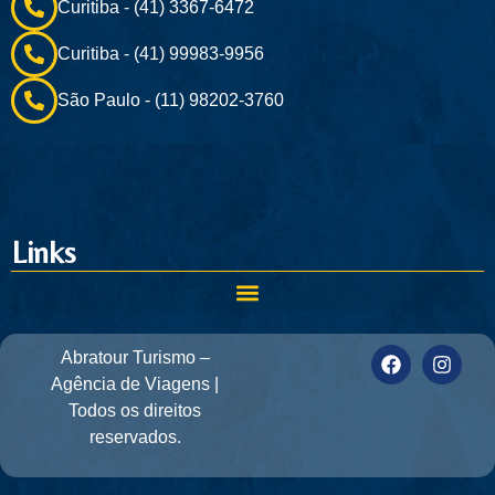
Curitiba - (41) 3367-6472
Curitiba - (41) 99983-9956
São Paulo - (11) 98202-3760
Links
Abratour Turismo –
Agência de Viagens |
Todos os direitos
reservados.