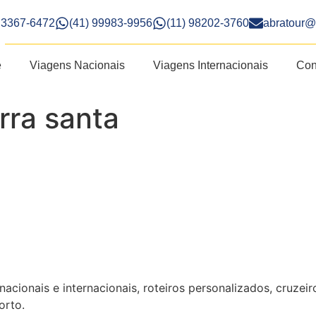
) 3367-6472
(41) 99983-9956
(11) 98202-3760
abratour@
e
Viagens Nacionais
Viagens Internacionais
Con
rra santa
acionais e internacionais, roteiros personalizados, cruzeir
orto.