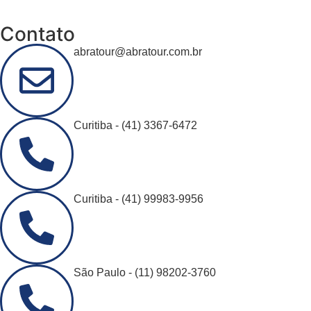
Contato
abratour@abratour.com.br
Curitiba - (41) 3367-6472
Curitiba - (41) 99983-9956
São Paulo - (11) 98202-3760