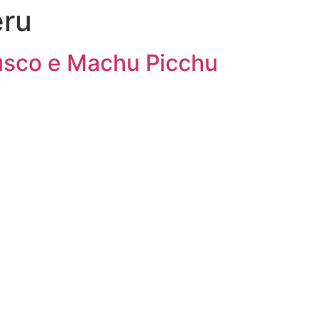
eru
usco e Machu Picchu