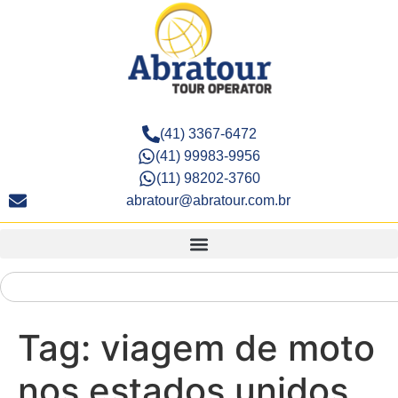
(41) 3367-6472
(41) 99983-9956
(11) 98202-3760
abratour@abratour.com.br
Tag:
viagem de moto
nos estados unidos