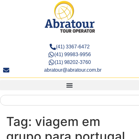
(41) 3367-6472
(41) 99983-9956
(11) 98202-3760
abratour@abratour.com.br
Tag:
viagem em
grupo para portugal