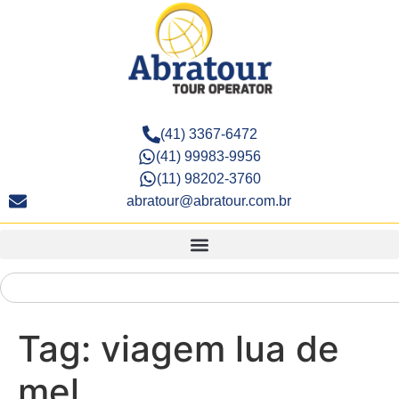
(41) 3367-6472
(41) 99983-9956
(11) 98202-3760
abratour@abratour.com.br
Tag:
viagem lua de
mel