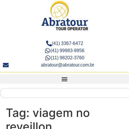
(41) 3367-6472
(41) 99983-9956
(11) 98202-3760
abratour@abratour.com.br
Tag:
viagem no
reveillon