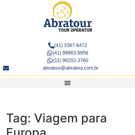
(41) 3367-6472
(41) 99983-9956
(11) 98202-3760
abratour@abratour.com.br
Tag:
Viagem para
Europa