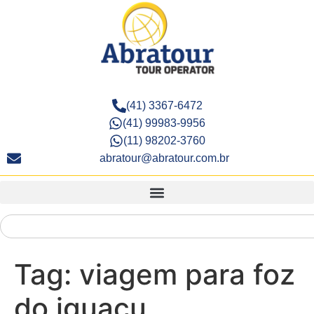
(41) 3367-6472
(41) 99983-9956
(11) 98202-3760
abratour@abratour.com.br
Tag:
viagem para foz
do iguaçu