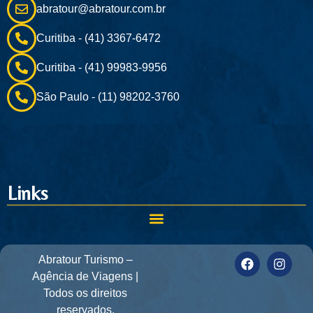
abratour@abratour.com.br
Curitiba - (41) 3367-6472
Curitiba - (41) 99983-9956
São Paulo - (11) 98202-3760
Links
Abratour Turismo –
Agência de Viagens |
Todos os direitos
reservados.