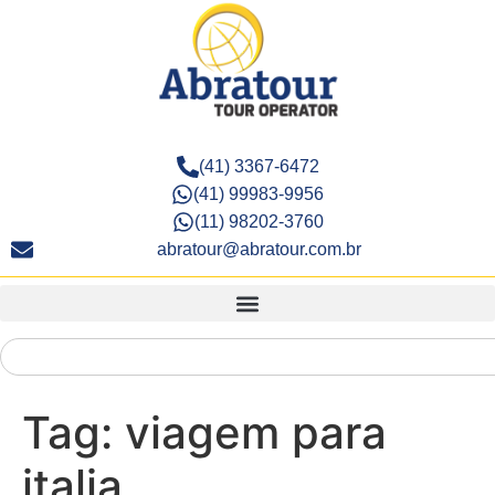
(41) 3367-6472
(41) 99983-9956
(11) 98202-3760
abratour@abratour.com.br
Tag:
viagem para
italia