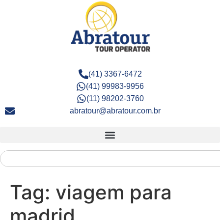
(41) 3367-6472
(41) 99983-9956
(11) 98202-3760
abratour@abratour.com.br
Tag:
viagem para
madrid