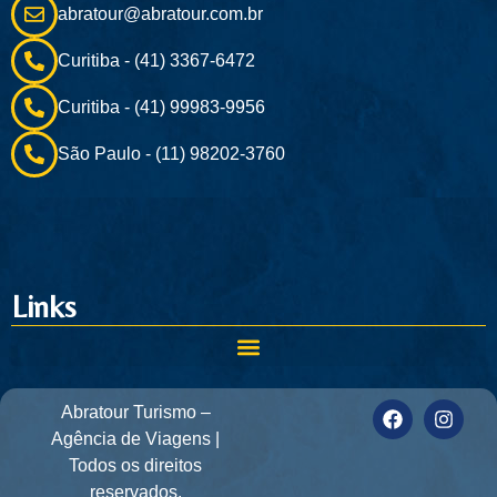
abratour@abratour.com.br
Curitiba - (41) 3367-6472
Curitiba - (41) 99983-9956
São Paulo - (11) 98202-3760
Links
Abratour Turismo –
Agência de Viagens |
Todos os direitos
reservados.