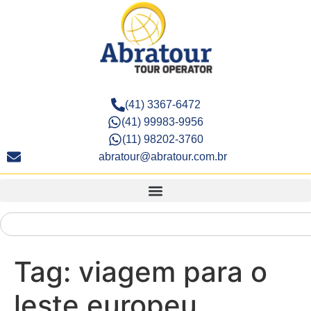
(41) 3367-6472
(41) 99983-9956
(11) 98202-3760
abratour@abratour.com.br
Tag:
viagem para o
leste europeu