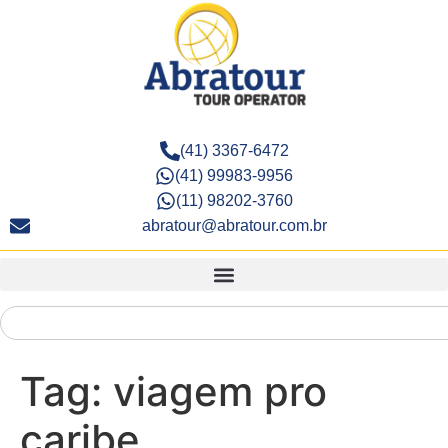
(41) 3367-6472
(41) 99983-9956
(11) 98202-3760
abratour@abratour.com.br
Tag:
viagem pro
caribe