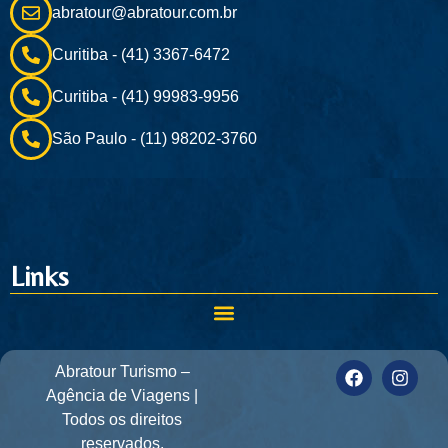
abratour@abratour.com.br
Curitiba - (41) 3367-6472
Curitiba - (41) 99983-9956
São Paulo - (11) 98202-3760
Links
Abratour Turismo –
Agência de Viagens |
Todos os direitos
reservados.